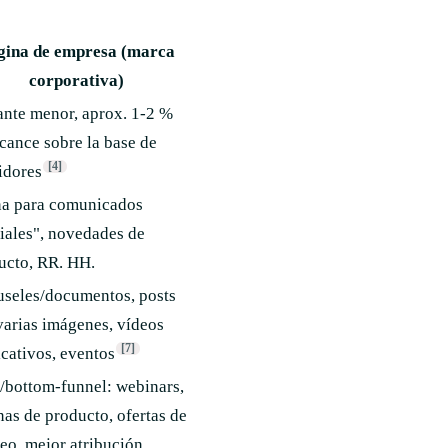
gina de empresa (marca
corporativa)
ante menor, aprox. 1-2 %
lcance sobre la base de
[4]
idores
a para comunicados
ciales", novedades de
ucto, RR. HH.
useles/documentos, posts
varias imágenes, vídeos
[7]
icativos, eventos
/bottom-funnel: webinars,
nas de producto, ofertas de
eo, mejor atribución