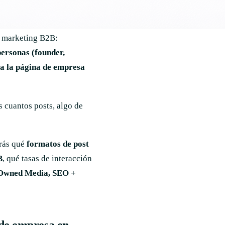
e marketing B2B:
personas (founder,
a la página de empresa
s cuantos posts, algo de
erás qué
formatos de post
B
, qué tasas de interacción
Owned Media, SEO +
 de empresa en