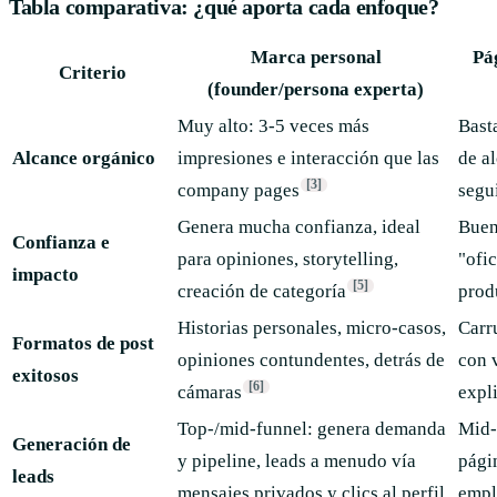
Tabla comparativa: ¿qué aporta cada enfoque?
Marca personal
Pá
Criterio
(founder/persona experta)
Muy alto: 3-5 veces más
Bast
Alcance orgánico
impresiones e interacción que las
de a
[3]
company pages
segu
Genera mucha confianza, ideal
Buen
Confianza e
para opiniones, storytelling,
"ofi
impacto
[5]
creación de categoría
prod
Historias personales, micro-casos,
Carr
Formatos de post
opiniones contundentes, detrás de
con 
exitosos
[6]
cámaras
expl
Top-/mid-funnel: genera demanda
Mid-
Generación de
y pipeline, leads a menudo vía
pági
leads
mensajes privados y clics al perfil
empl