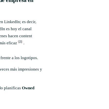
n LinkedIn; es decir,
dIn es hoy el canal
enes hacen content
[2]
más eficaz
.
frente a los logotipos.
 veces más impresiones y
do planificas
Owned