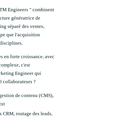
 GTM Engineers " combinent
ucture génératrice de
ing séparé des ventes,
pe que l'acquisition
disciplines.
es en forte croissance, avec
complexe, c'est
rketing Engineer qui
 collaborateurs ?
gestion de contenu (CMS),
txt
ns CRM, routage des leads,