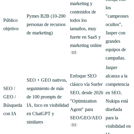
marketing y
los
contenidos de
Pymes B2B (10-200
"campeones
Público
todos los
personas de recursos
ocultos",
objetivo
tamaños, muy
de marketing)
Jasper con
fuerte en SaaS y
grandes
marketing online
equipos de
[2]
campañas.
Jasper
Enfoque SEO
alcanza a la
SEO + GEO nativos,
clásico vía Surfer
competencia
SEO /
seguimiento de más
SEO, desde 2026
en SEO,
GEO /
de 100 prompts de
"Optimization
Nukipa está
Búsqueda
IA, foco en visibilidad
Agent" para
diseñada
con IA
en ChatGPT y
SEO/GEO/AEO
para la
similares
[1]
visibilidad en