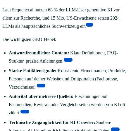
Laut Sequencr.ai nutzen 68 % der LLM-User generative KI vor
allem zur Recherche, und 15 Mio. US-Erwachsene setzen 2024
[9]
LLMs als hauptsächliches Suchwerkzeug ein
Die wichtigsten GEO-Hebel:
Antwortfreundlicher Content:
Klare Definitionen, FAQ-
[10]
Struktur, präzise Anleitungen.
Starke Entitätensignale:
Konsistente Firmennamen, Produkte,
Personen auf deiner Website und Drittportalen (Fachpresse,
[11]
Verzeichnisse).
Autorität über mehrere Quellen:
Erwähnungen auf
Fachmedien, Review- oder Vergleichsseiten werden von KI oft
[12]
zitiert.
Technische Zugänglichkeit für KI-Crawler:
Saubere
[10]
Sitemaps, AI-Crawling-Richtlinien, strukturierte Daten.