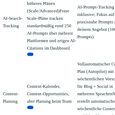
höheren Plänen
AI-Prompt-Tracking 
(Scale/Advanced)Frase
inklusive; Fokus auf
AI-Search-
Scale-Pläne tracken
praxisnahe Prompts 
Tracking
standardmäßig rund 250
deinem Angebot (10
AI-Prompts über mehrere
Prompts)
Plattformen und zeigen AI-
Citations im Dashboard
[2]
Vollautomatischer C
Plan (Autopilot) mit
wöchentlichen Vors
Content-Kalender,
für Blog + Social in
Content-
Content-Opportunities,
mehreren Sprachen
Planung
aber Planung beim Team
erstellt automatische
[2]
wöchentliche Conten