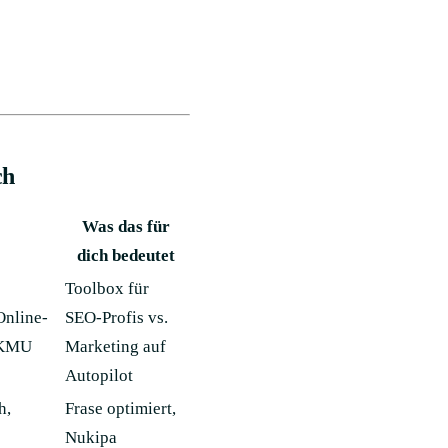
ch
Was das für
dich bedeutet
Toolbox für
Online-
SEO-Profis vs.
-KMU
Marketing auf
Autopilot
h,
Frase optimiert,
Nukipa