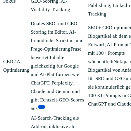
Fokus
GEO-Scoring, AI-
Publishing, LinkedIn
Visibility-Tracking
Tracking
Duales SEO- und GEO-
SEO + GEO-optimier
Scoring im Editor, AI-
Blogartikel ab dem e
freundliche Struktur- und
Entwurf, AI-Prompt-
Frage-OptimierungFrase
mit 100+ Prompts
bewertet Inhalte
GEO / AI-
wöchentlichNukipa o
gleichzeitig für Google
Optimierung
Blogartikel von Anf
und AI-Plattformen wie
für SEO und GEO und
ChatGPT, Perplexity,
sie kontinuierlich g
Claude und Gemini und
100 KI-Prompts in G
gibt Echtzeit-GEO-Scores
ChatGPT und Claud
[1]
aus
AI-Search-Tracking als
Add-on, inklusive ab