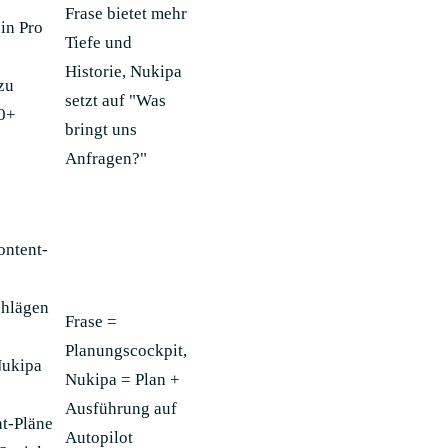
Frase bietet mehr
in Pro
Tiefe und
Historie, Nukipa
zu
setzt auf "Was
0+
bringt uns
Anfragen?"
ontent-
chlägen
Frase =
Planungscockpit,
Nukipa
Nukipa = Plan +
Ausführung auf
t-Pläne
Autopilot