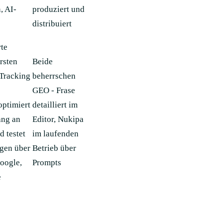
, AI-
produziert und
distribuiert
te
rsten
Beide
Tracking
beherrschen
GEO - Frase
ptimiert
detailliert im
ang an
Editor, Nukipa
 testet
im laufenden
egen über
Betrieb über
oogle,
Prompts
e