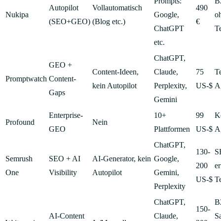
Prompts:
B
Autopilot
Vollautomatisch
490
Nukipa
Google,
o
(SEO+GEO)
(Blog etc.)
€
ChatGPT
T
etc.
ChatGPT,
GEO +
Content-Ideen,
Claude,
75
T
Promptwatch
Content-
kein Autopilot
Perplexity,
US-$
A
Gaps
Gemini
Enterprise-
10+
99
K
Profound
Nein
GEO
Plattformen
US-$
A
ChatGPT,
130-
S
Semrush
SEO + AI
AI-Generator, kein
Google,
200
e
One
Visibility
Autopilot
Gemini,
US-$
T
Perplexity
ChatGPT,
B
150-
AI-Content
Claude,
S