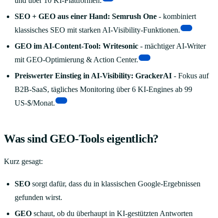
und über 10 KI-Plattformen.
SEO + GEO aus einer Hand:
Semrush One
- kombiniert
[4]
klassisches SEO mit starken AI-Visibility-Funktionen.
GEO im AI-Content-Tool:
Writesonic
- mächtiger AI-Writer
[5]
mit GEO-Optimierung & Action Center.
Preiswerter Einstieg in AI-Visibility:
GrackerAI
- Fokus auf
B2B-SaaS, tägliches Monitoring über 6 KI-Engines ab 99
[6]
US-$/Monat.
Was sind GEO-Tools eigentlich?
Kurz gesagt:
SEO
sorgt dafür, dass du in klassischen Google-Ergebnissen
gefunden wirst.
GEO
schaut, ob du überhaupt in KI-gestützten Antworten